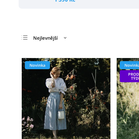
Nejlevnější
Nejdražší
Nejprodávanější
Novinka
Novink
Abecedně
PROD
TÝD