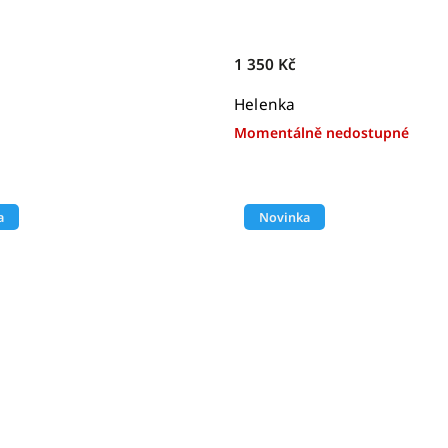
1 350 Kč
Helenka
Momentálně nedostupné
a
Novinka