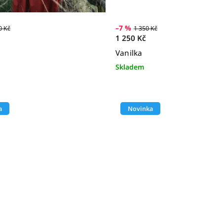
–7 %
0 Kč
1 350 Kč
1 250 Kč
Vanilka
Skladem
a
Novinka