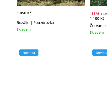
1 050 Kč
–18 %
1 35
1 100 Kč
Rozálie | Pouzdrovka
Červánek
Skladem
Skladem
Novinka
Novink