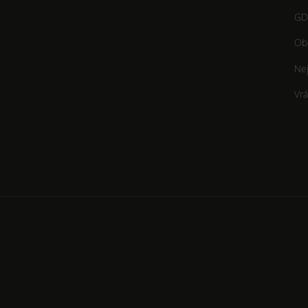
GD
Ob
Nej
Vrá