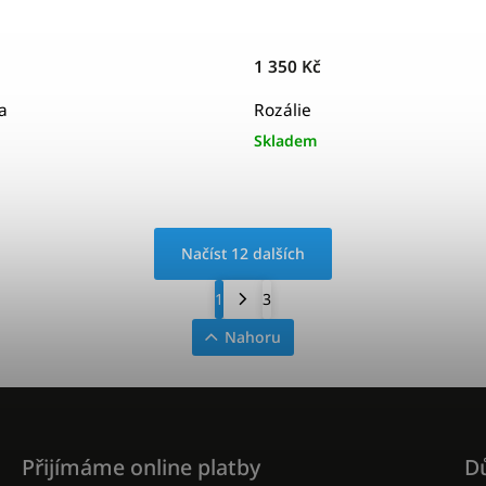
1 350 Kč
a
Rozálie
Skladem
Načíst 12 dalších
1
3
Nahoru
Přijímáme online platby
Dů