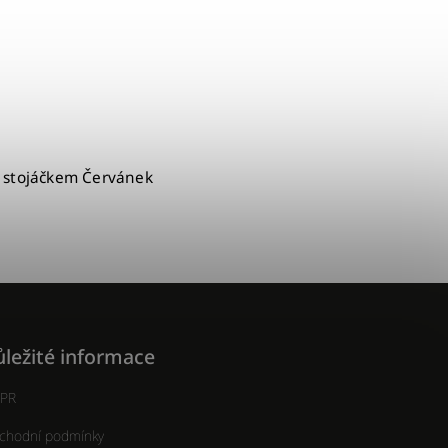
 stojáčkem Červánek
ležité informace
PR
chodní podmínky