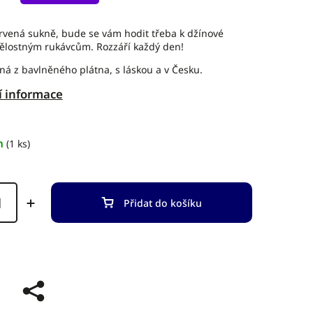
ervená sukně, bude se vám hodit třeba k džínové
ělostným rukávcům. Rozzáří každý den!
ná z bavlněného plátna, s láskou a v Česku.
í informace
m
(1 ks)
Přidat do košíku