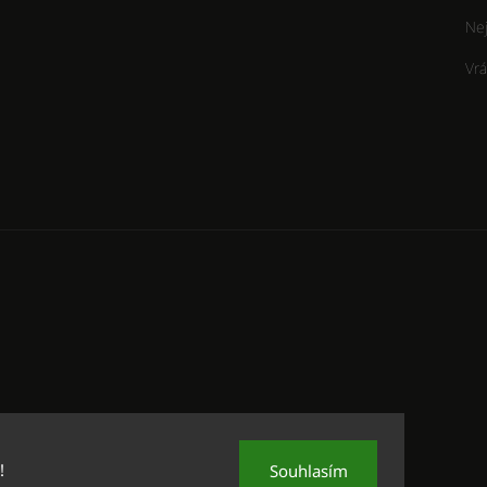
Nej
Vrá
!
Souhlasím