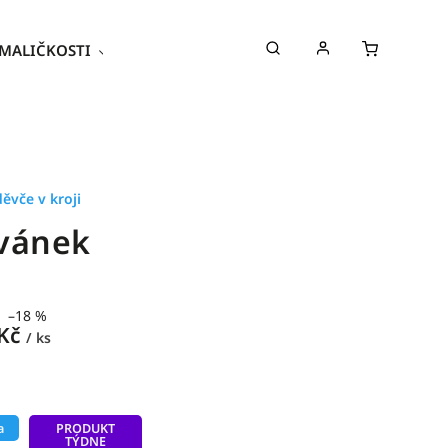
MALIČKOSTI
Kroje
Poukazy
děvče v kroji
vánek
–18 %
 Kč
/ ks
a
PRODUKT
TÝDNE