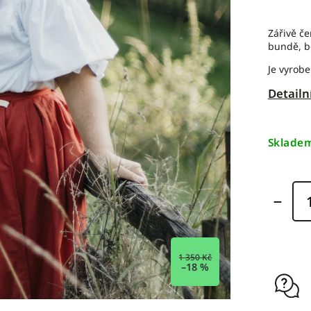
Zářivě č
bundě, b
Je vyrobe
Detailn
Sklade
1 350 Kč
–18 %