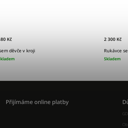
480 Kč
2 300 Kč
Jsem děvče v kroji
Rukávce se
Skladem
Skladem
Přijímáme online platby
Dů
GD
Ob