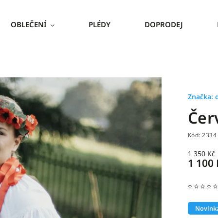
OBLEČENÍ
PLÉDY
DOPRODEJ
Značka:
Čer
Kód:
2334
1 350 Kč
1 100
Novink