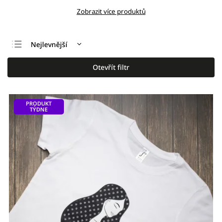
Zobrazit více produktů
Nejlevnější
Nejdražší
Otevřít filtr
Nejprodávanější
Abecedně
PRODUKT
TÝDNE