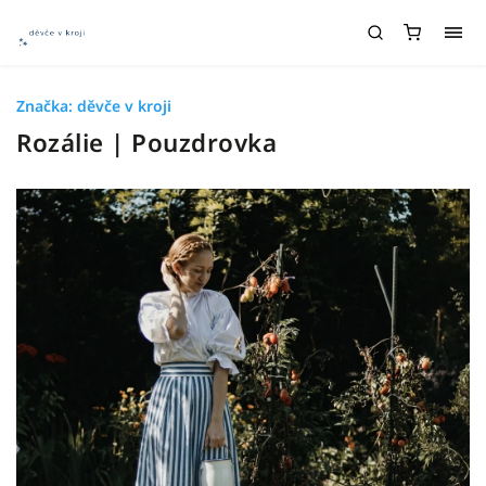
Značka:
děvče v kroji
Rozálie | Pouzdrovka