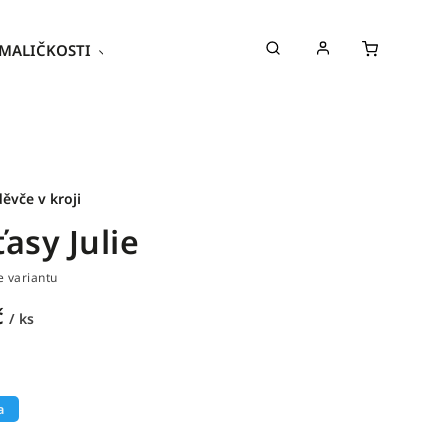
MALIČKOSTI
Kroje
Poukazy
děvče v kroji
asy Julie
e variantu
č
/ ks
a