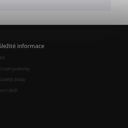
ležité informace
PR
chodní podmínky
častější dotazy
cení zboží