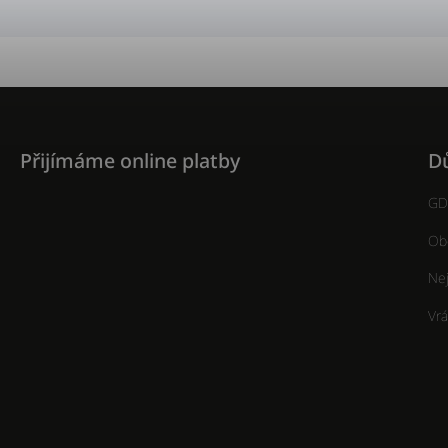
Přijímáme online platby
Dů
GD
Ob
Nej
Vrá