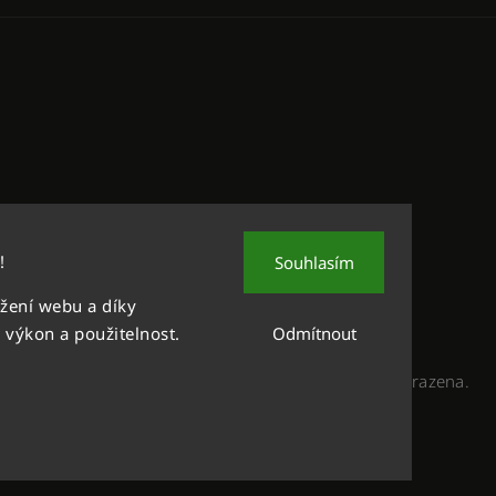
!
Souhlasím
žení webu a díky
 výkon a použitelnost.
Odmítnout
Copyright 2026
Děvče v kroji
. Všechna práva vyhrazena.
Upravit nastavení cookies
Vytvořil
Shoptet
| Design
Shoptak.cz