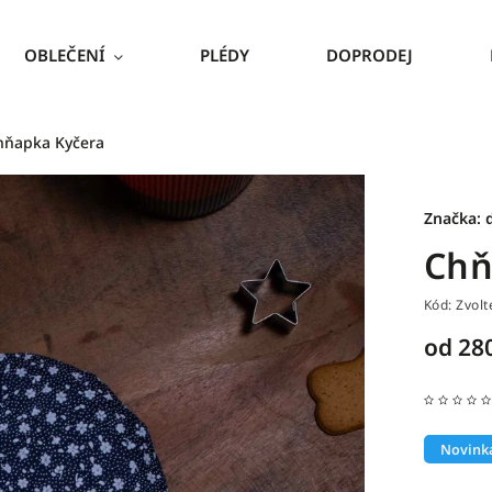
OBLEČENÍ
PLÉDY
DOPRODEJ
hňapka Kyčera
Značka:
Chň
Kód:
Zvolt
od
28
Novink