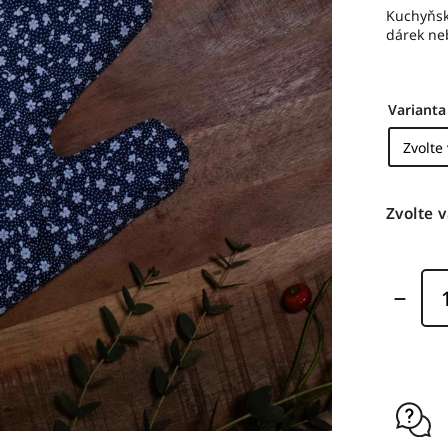
Kuchyňsk
dárek ne
Varianta
Zvolte 