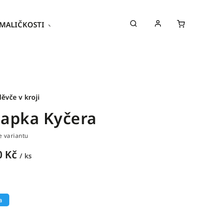
MALIČKOSTI
Kroje
Poukazy
děvče v kroji
apka Kyčera
e variantu
0 Kč
/ ks
a