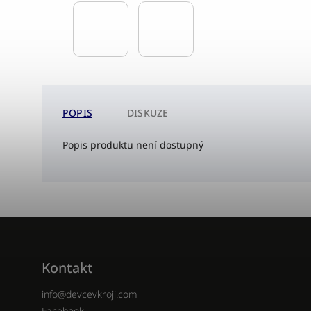
POPIS
DISKUZE
Popis produktu není dostupný
Kontakt
info
@
devcevkroji.com
Facebook