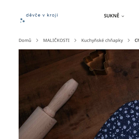
SUKNĚ
Domů
/
MALIČKOSTI
/
Kuchyňské chňapky
/
C