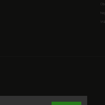
Ob
Nej
Vrá